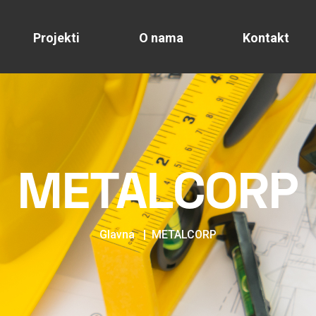
Projekti
O nama
Kontakt
METALCORP
Glavna
METALCORP